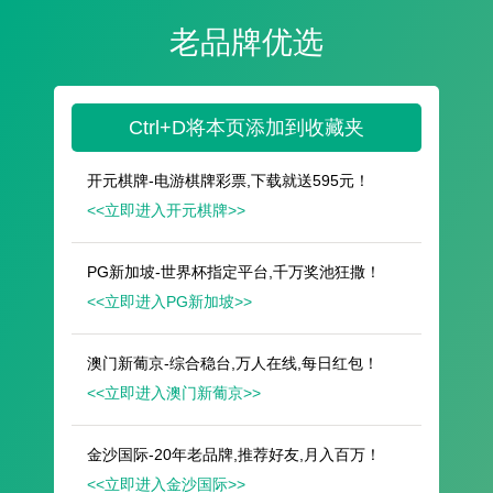
遥想公瑾当年，小乔初嫁了，雄姿英发。
羽扇纶巾，谈笑间，樯橹灰飞烟灭。
故国神游，多情应笑我，早生华发。
人生如梦，一尊还酹江月。